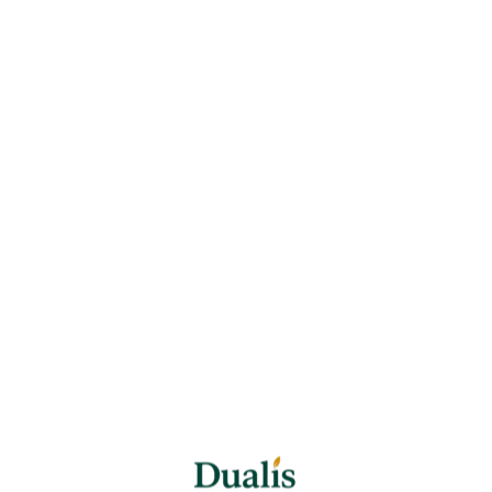
vocabulaire utile et exercices interactifs pour gagner en
aisance et progresser vite.
Anglais pour ados
S’INSCRIRE
Cours d’arabe clairs et pratiques, avec vocabulaire utile,